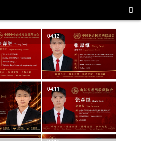

04:12
04:11